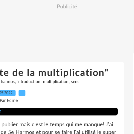
Publicité
 de la multiplication"
,
,
,
,
harmos
introduction
multiplication
sens
05.2022
…
Par Ecline
s publier mais c'est le temps qui me manque! J'ai
de 5e Harmos et pour se faire j'ai utilisé le super