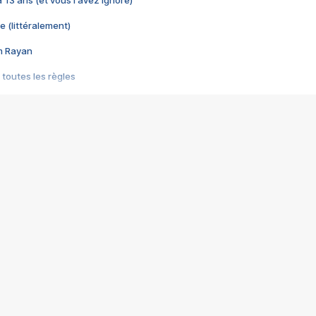
 a 13 ans (et vous l'avez ignoré)
e (littéralement)
im Rayan
 toutes les règles
s les jeux vidéo
us choquant de Rockstar ? - Le scandale BULLY
e plus moche de Steam
du RÊVE tourne au CAUCHEMAR
pendant 8 heures
it… à tort
umiliés par un jeu vidéo
ire - Final Fantasy 8
ti un empire - Age of Empires