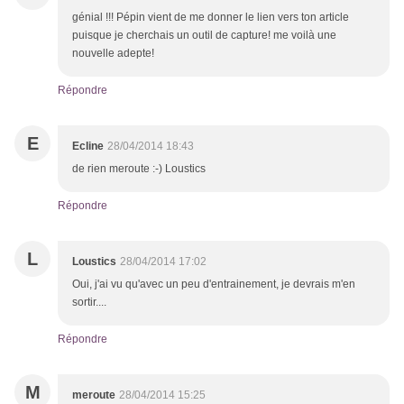
génial !!! Pépin vient de me donner le lien vers ton article
puisque je cherchais un outil de capture! me voilà une
nouvelle adepte!
Répondre
E
Ecline
28/04/2014 18:43
de rien meroute :-) Loustics
Répondre
L
Loustics
28/04/2014 17:02
Oui, j'ai vu qu'avec un peu d'entrainement, je devrais m'en
sortir....
Répondre
M
meroute
28/04/2014 15:25