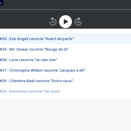
#30 : Eve Angeli raconte "Avant de partir"
#29 : MC Solaar raconte "Bouge de là"
28 : Lorie raconte "Je vais vite"
#27 : Christophe Willem raconte "Jacques a dit"
#26 : Chimène Badi raconte "Entre nous"
#25 : Indochine raconte "3e sexe"
#24 : Zaho raconte "C'est chelou"
#23 : Patrick Bruel raconte "Au café des délices"
#22 : Kyo raconte "Le chemin"