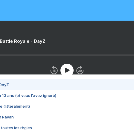
 Battle Royale - DayZ
 DayZ
 a 13 ans (et vous l'avez ignoré)
e (littéralement)
im Rayan
 toutes les règles