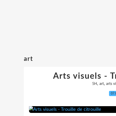
art
Arts visuels - T
,
,
5H
art
arts v
07.