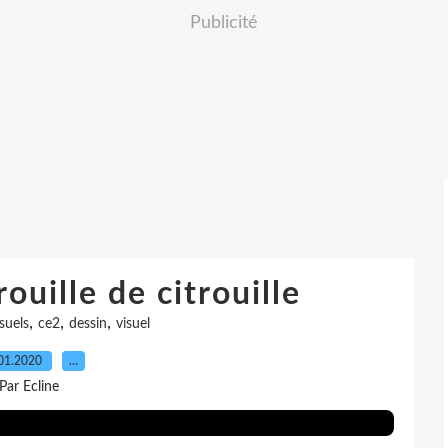
Publicité
rouille de citrouille
,
,
,
isuels
ce2
dessin
visuel
01.2020
…
Par Ecline