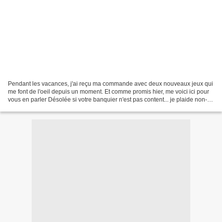
Pendant les vacances, j'ai reçu ma commande avec deux nouveaux jeux qui
me font de l'oeil depuis un moment. Et comme promis hier, me voici ici pour
vous en parler Désolée si votre banquier n'est pas content... je plaide non-
coupable Le premier, je l'ai...